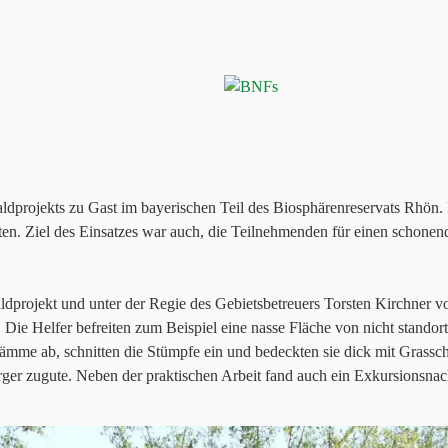
dprojekts zu Gast im bayerischen Teil des Biosphärenreservats Rhön. 
ten. Ziel des Einsatzes war auch, die Teilnehmenden für einen schon
dprojekt und unter der Regie des Gebietsbetreuers Torsten Kirchner v
ie Helfer befreiten zum Beispiel eine nasse Fläche von nicht standortg
tämme ab, schnitten die Stümpfe ein und bedeckten sie dick mit Grassc
zugute. Neben der praktischen Arbeit fand auch ein Exkursionsnachmi