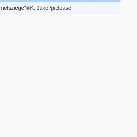
melsziege“©K. Jäkel/piclease