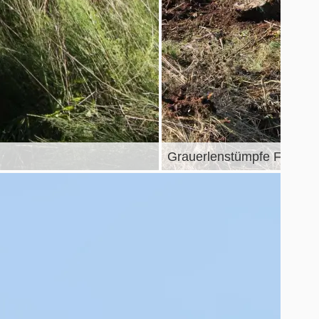
Grauerlenstümpfe Foto: Wi